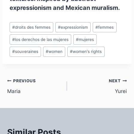
expressionism and Mexican muralism.
Post
#
droits des femmes
#
expressionism
#
femmes
Tags:
#
los derechos de las mujeres
#
mujeres
#
souveraines
#
women
#
women's rights
Post
PREVIOUS
NEXT
Maria
Yurei
navigation
Similar Posts