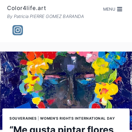
Skip
Color4life.art
MENU
to
By Patricia PIERRE GOMEZ BARANDA
content
SOUVERAINES
|
WOMEN'S RIGHTS INTERNATIONAL DAY
“Me gusta pintar flores