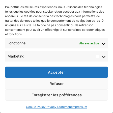
Pour offrir les meilleures expériences, nous utilisons des technologies
telles que les cookies pour stocker et/ou accéder aux informations des
appareils. Le fait de consentir à ces technologies nous permettra de
traiter des données telles que le comportement de navigation ou les ID
uniques sur ce site. Le fait de ne pas consentir ou de retirer son
consentement peut avoir un effet négatif sur certaines caractéristiques
et fonctions.
Fonctionnel
Always active
© 2026 Color4life.art
Marketing
Market
Accepter
Refuser
Legal Mentions – Privacy & Cookies Policy –
Terms and Conditions of Sale
Enregistrer les préférences
Contact
Cookie Policy
Privacy Statement
Impressum